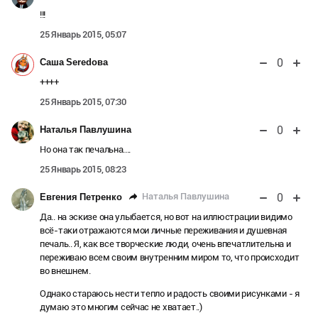
!!!
25 Январь 2015, 05:07
0
Саша Seredова
++++
25 Январь 2015, 07:30
0
Наталья Павлушина
Но она так печальна....
25 Январь 2015, 08:23
0
Наталья Павлушина
Евгения Петренко
Да.. на эскизе она улыбается, но вот на иллюстрации видимо
всё-таки отражаются мои личные переживания и душевная
печаль.. Я, как все творческие люди, очень впечатлительна и
переживаю всем своим внутренним миром то, что происходит
во внешнем.
Однако стараюсь нести тепло и радость своими рисунками - я
думаю это многим сейчас не хватает..)