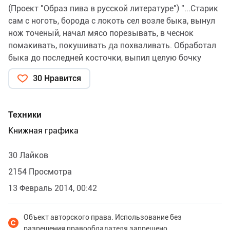
(Проект "Образ пива в русской литературе") "...Старик
сам с ноготь, борода с локоть сел возле быка, вынул
нож точеный, начал мясо порезывать, в чеснок
помакивать, покушивать да похваливать. Обработал
быка до последней косточки, выпил целую бочку
пива..."
30 Нравится
А.Н.Афанасьев "Пойди туда - не знаю куда, принеси то
- не знаю что"
Техники
Книжная графика
30 Лайков
2154 Просмотра
13 Февраль 2014, 00:42
Объект авторского права. Использование без
разрешения правообладателя запрещено.