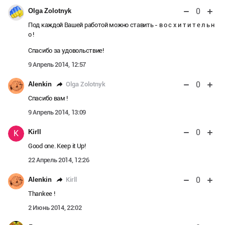
0
Olga Zolotnyk
Под каждой Вашей работой можно ставить - в о с х и т и т е л ь н
о !
Спасибо за удовольствие!
9 Апрель 2014, 12:57
0
Olga Zolotnyk
Alenkin
Спасибо вам !
9 Апрель 2014, 13:09
0
Kirll
K
Good one. Keep it Up!
22 Апрель 2014, 12:26
0
Kirll
Alenkin
Thankee !
2 Июнь 2014, 22:02