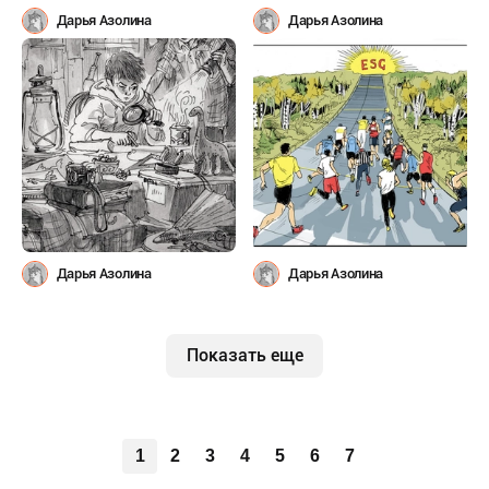
Дарья Азолина
Дарья Азолина
Дарья Азолина
Дарья Азолина
Показать еще
1
2
3
4
5
6
7