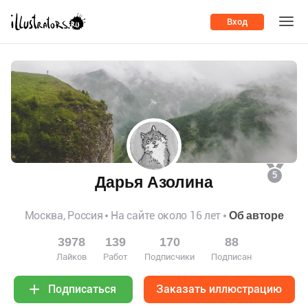
Вход
5
Дарья Азолина
Москва, Россия
На сайте около 16 лет
Об авторе
3978
139
170
88
Лайков
Работ
Подписчики
Подписан
Заказать иллюстрацию
Подписаться