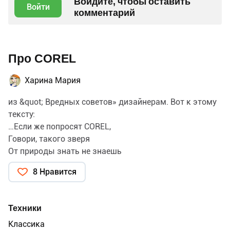
Войдите, чтобы оставить
Войти
комментарий
Про COREL
Харина Мария
из &quot; Вредных советов» дизайнерам. Вот к этому
тексту:
…Если же попросят COREL,
Говори, такого зверя
От природы знать не знаешь
И не видел никогда!!!
8 Нравится
Техники
Классика