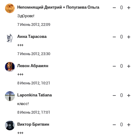
0
Непомнящий Дмитрий + Попугаева Ольга
ЗдОрово!
7 Июнь 2012, 22:09
0
Анна Тарасова
+++
7 Июнь 2012, 23:30
0
Левон Абрамян
+++
8 Июнь 2012, 10:21
0
Laponkina Tatiana
класс!
8 Июнь 2012, 17:01
0
Виктор Бритвин
+++