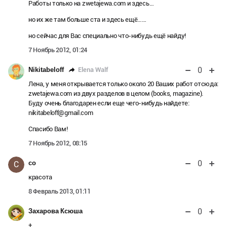
Работы только на zwetajewa.com и здесь…
но их же там больше ста и здесь ещё……
но сейчас для Вас специально что-нибудь ещё найду!
7 Ноябрь 2012, 01:24
0
Elena Walf
Nikitabeloff
Лена, у меня открывается только около 20 Ваших работ отсюда:
zwetajewa.com из двух разделов в целом (books, magazine).
Буду очень благодарен если еще чего-нибудь найдете:
nikitabeloff@gmail.com
Спасибо Вам!
7 Ноябрь 2012, 08:15
0
co
C
красота
8 Февраль 2013, 01:11
0
Захарова Ксюша
+