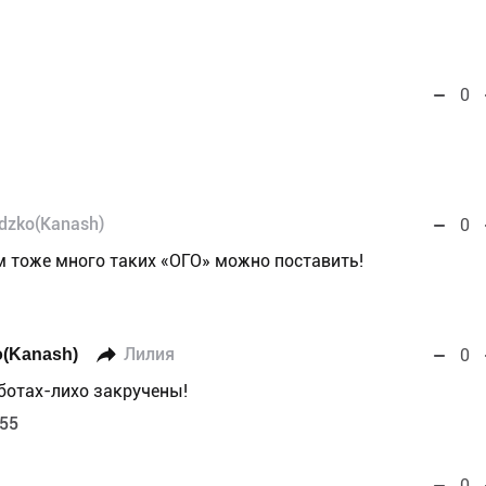
0
dzko(Kanash)
0
м тоже много таких «ОГО» можно поставить!
o(Kanash)
Лилия
0
ботах-лихо закручены!
:55
0