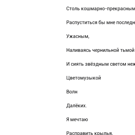
Столь кошмарно-прекрасным
Распуститься бы мне послед
Ужасным,
Наливаясь чернильной тьмой 
И сиять звёздным светом не
Цветомузыкой
Волн
Далёких.
Я мечтаю
Расправить крылья,