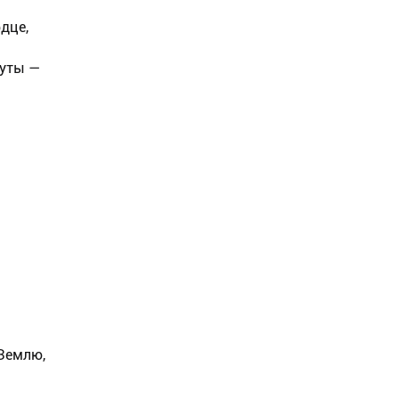
дце,
нуты —
 Землю,