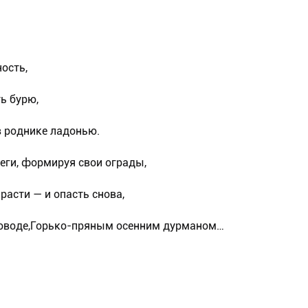
ость,
ь бурю,
в роднике ладонью.
еги, формируя свои ограды,
расти — и опасть снова,
роводе,Горько-пряным осенним дурманом…