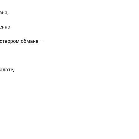
ана,
енно
створом обмана —
алате,