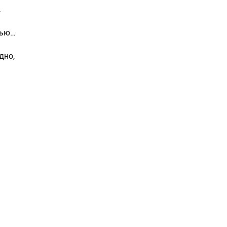
,
дью…
дно,