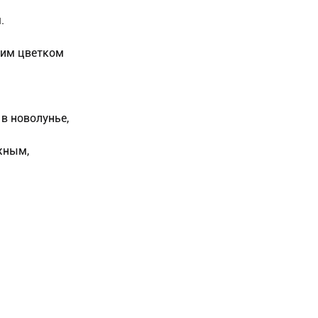
.
ним цветком
в новолунье,
жным,