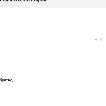
0
братно,