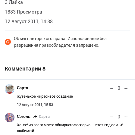
3 Лайка
тело у неё человеческое, кем себя в душе не считай,
и потянула спину). Однако одной коллеге,
1883 Просмотра
занимающейся айкидо, это практически удалось без
12 Август 2011, 14:38
травм!
Объект авторского права. Использование без
разрешения правообладателя запрещено.
Комментарии
8
0
Сарта
жутенькое и красивое создание
12 Август 2011, 15:53
0
Сарта
Сэголь
Хе-хе! из всего моего обширного зоопарка — этот вид самый
любимый.