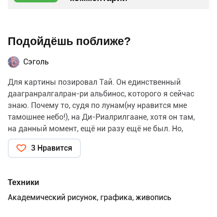
Подойдёшь поближе?
Сэголь
Для картины позировал Тай. Он единственный
даагранралгалран-ри альбинос, которого я сейчас
знаю. Почему то, судя по лунам(ну нравится мне
тамошнее небо!), на Ди-Риалрилгаане, хотя он там,
на данный момент, ещё ни разу ещё не был. Но,
надеюсь, у него ещё будет шанс пожить на своей
3 Нравится
исторической родине.
Ах да, если вы не являетесь даагранралгалран-ри (ну,
или хотя бы кошкой/рептилией), просьба не пытаться
Техники
принять такую позу дома — чревато травмами
Академический рисунок, графика, живопись
позвоночника и т. д.(автор так встать в приступе
азарта разок попыталась, забыв, что физическое