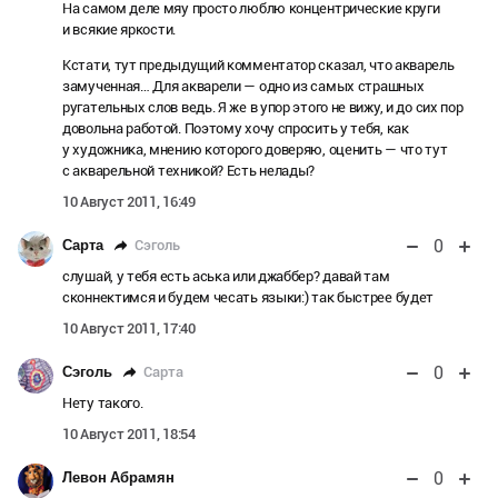
На самом деле мяу просто люблю концентрические круги
и всякие яркости.
Кстати, тут предыдущий комментатор сказал, что акварель
замученная… Для акварели — одно из самых страшных
ругательных слов ведь. Я же в упор этого не вижу, и до сих пор
довольна работой. Поэтому хочу спросить у тебя, как
у художника, мнению которого доверяю, оценить — что тут
с акварельной техникой? Есть нелады?
10 Август 2011, 16:49
0
Сэголь
Сарта
слушай, у тебя есть аська или джаббер? давай там
сконнектимся и будем чесать языки:) так быстрее будет
10 Август 2011, 17:40
0
Сарта
Сэголь
Нету такого.
10 Август 2011, 18:54
0
Левон Абрамян