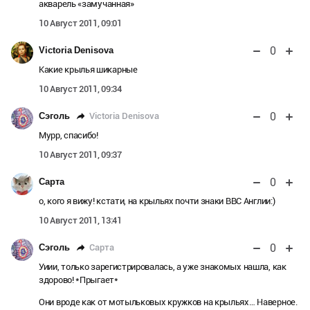
акварель «замучанная»
10 Август 2011, 09:01
0
Victoria Denisova
Какие крылья шикарные
10 Август 2011, 09:34
0
Victoria Denisova
Сэголь
Мурр, спасибо!
10 Август 2011, 09:37
0
Сарта
о, кого я вижу! кстати, на крыльях почти знаки ВВС Англии:)
10 Август 2011, 13:41
0
Сарта
Сэголь
Уиии, только зарегистрировалась, а уже знакомых нашла, как
здорово! *Прыгает*
Они вроде как от мотыльковых кружков на крыльях… Наверное.