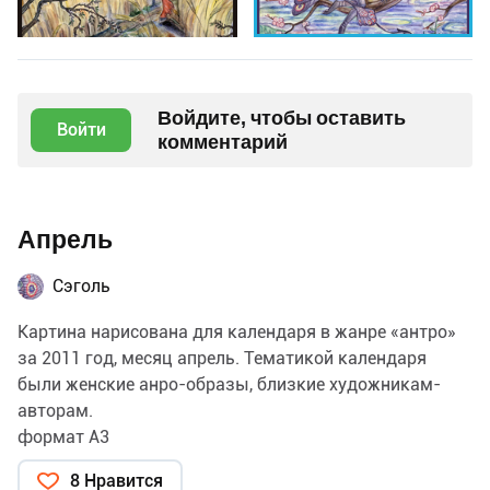
Войдите, чтобы оставить
Войти
комментарий
Апрель
Сэголь
Картина нарисована для календаря в жанре «антро»
за 2011 год, месяц апрель. Тематикой календаря
были женские анро-образы, близкие художникам-
авторам.
формат А3
Персонаж: Сэголь Ханэ (принадлежу себе, и только
8 Нравится
себе)