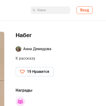
Вход
Набег
Анна Демидова
К рассказу
19 Нравится
Награды