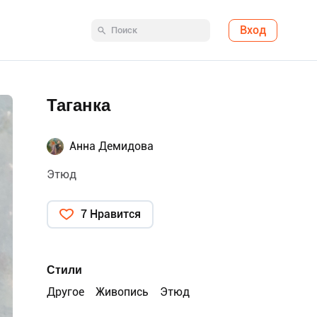
Вход
Таганка
Анна Демидова
Этюд
7 Нравится
Стили
Другое
Живопись
Этюд