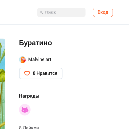
Вход
Буратино
Malvine.art
8 Нравится
Награды
8 Лайков