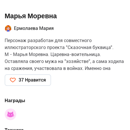
Марья Моревна
Ермолаева Мария
Персонаж разработан для совместного
иллюстраторского проекта "Сказочная буквица".
М - Марья Моревна. Царевна-воительница.
Оставляла своего мужа на "хозяйстве", а сама ходила
на сражения, участвовала в войнах. Именно она
пленила своими колдовскими чарами, силой и
37 Нравится
смекалкой Кощея Бессмертного и заковала его в
цепи.
Целью было показать силу духа, бойкий нрав, а также
Награды
красоту русской девицы.