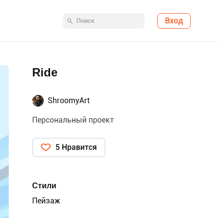
Вход
Ride
ShroomyArt
Персональный проект
5 Нравится
Стили
Пейзаж