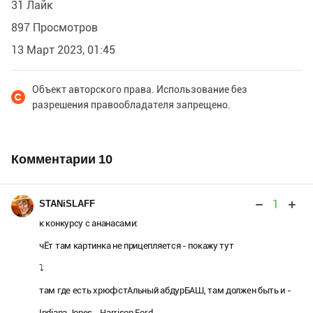
31 Лайк
897 Просмотров
13 Март 2023, 01:45
Объект авторского права. Использование без
разрешения правообладателя запрещено.
Комментарии
10
1
STANiSLAFF
к конкурсу с ананасами:
чЁт там картинка не прицепляется - покажу тут
⤵️
там где есть хрюфстАльный абдурБАШ, там должен быть и -
Indiana Jones - Harrison Ford