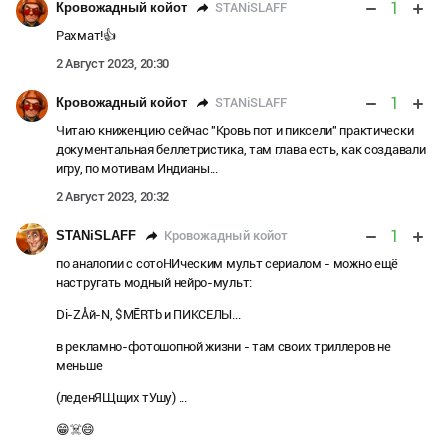
1
STANiSLAFF
Кровожадный койот
Рахмат!👍
2 Август 2023, 20:30
1
STANiSLAFF
Кровожадный койот
Читаю книженцию сейчас "Кровь пот и пиксели" практически
документальная беллетристика, там глава есть, как создавали
игру, по мотивам Индианы...
2 Август 2023, 20:32
1
Кровожадный койот
STANiSLAFF
по аналогии с сотоНИческим мульт сериалом - можно ещё
настругать модный нейро-мульт:
Di-ZÅй-N, $MĒRTb и ПИКСЕЛЫ...
в рекламно-фотошопной жизни - там своих триллеров не
меньше
(леденЯЩщих тУшу) ...
😁☠️😄