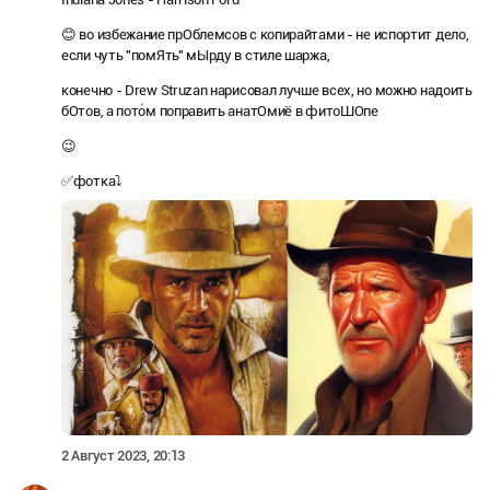
😊 во избежание прОблемсов с копирайтами - не испортит дело,
если чуть "помЯть" мЫрду в стиле шаржа,
конечно - Drew Struzan нарисовал лучше всех, но можно надоить
бОтов, а пото́м поправить анатОмиё в фитоШОпе
😉
✅фотка⤵️
2 Август 2023, 20:13