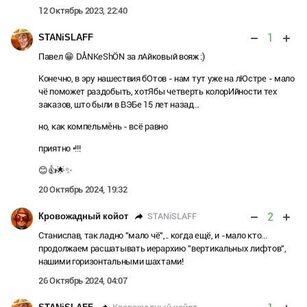
12 Октябрь 2023, 22:40
1
STANiSLAFF
Павел 😁 DÅNKeShÖN за лАйковый вояж :)
Конечно, в эру нашествия бОтов - нам тут уже на лЮстре - мало
чё поможет раздобыть, хотЯбы четверть колорИйности тех
заказов, што были в ВЭБе 15 лет назад...
но, как компельмěнь - всё равно
приятно •!!!
😊👍🌟✨
20 Октябрь 2024, 19:32
2
STANiSLAFF
Кровожадный койот
Станислав, так ладно "мало чё",.. когда ещё, и -мало кто...
продолжаем расшатывать иерархию "вертикальных лифтов",
нашими горизонтальными шахтами!
26 Октябрь 2024, 04:07