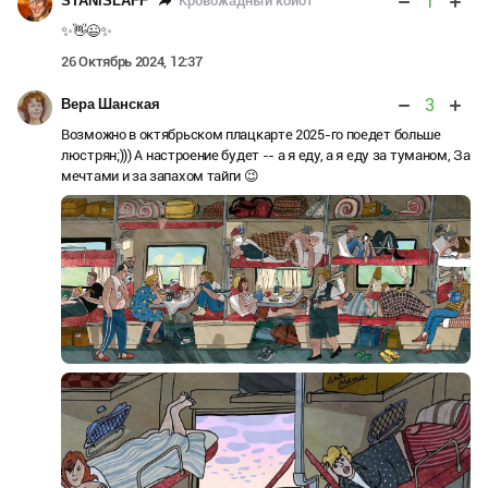
1
Кровожадный койот
STANiSLAFF
✨👋😉✨
26 Октябрь 2024, 12:37
3
Вера Шанская
Возможно в октябрьском плацкарте 2025-го поедет больше
люстрян;))) А настроение будет -- а я еду, а я еду за туманом, За
мечтами и за запахом тайги 😉