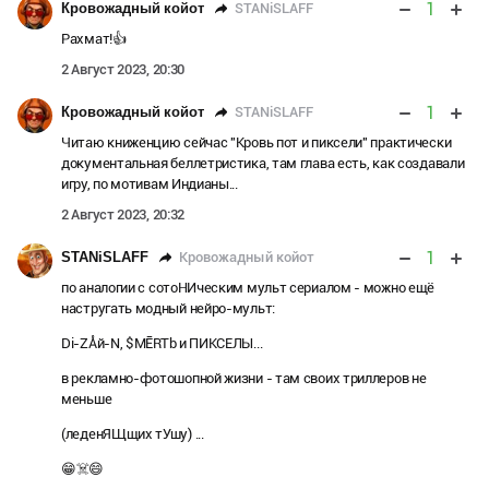
1
STANiSLAFF
Кровожадный койот
Рахмат!👍
2 Август 2023, 20:30
1
STANiSLAFF
Кровожадный койот
Читаю книженцию сейчас "Кровь пот и пиксели" практически
документальная беллетристика, там глава есть, как создавали
игру, по мотивам Индианы...
2 Август 2023, 20:32
1
Кровожадный койот
STANiSLAFF
по аналогии с сотоНИческим мульт сериалом - можно ещё
настругать модный нейро-мульт:
Di-ZÅй-N, $MĒRTb и ПИКСЕЛЫ...
в рекламно-фотошопной жизни - там своих триллеров не
меньше
(леденЯЩщих тУшу) ...
😁☠️😄