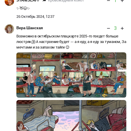
1
Кровожадный койот
STANiSLAFF
✨👋😉✨
26 Октябрь 2024, 12:37
3
Вера Шанская
Возможно в октябрьском плацкарте 2025-го поедет больше
люстрян;))) А настроение будет -- а я еду, а я еду за туманом, За
мечтами и за запахом тайги 😉