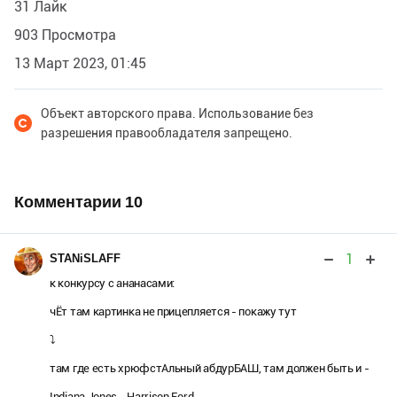
31 Лайк
903 Просмотра
13 Март 2023, 01:45
Объект авторского права. Использование без
разрешения правообладателя запрещено.
Комментарии
10
1
STANiSLAFF
к конкурсу с ананасами:
чЁт там картинка не прицепляется - покажу тут
⤵️
там где есть хрюфстАльный абдурБАШ, там должен быть и -
Indiana Jones - Harrison Ford