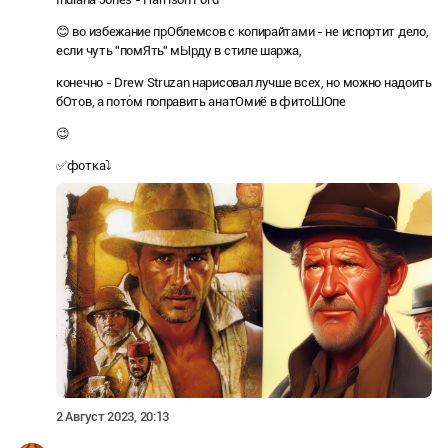
😊 во избежание прОблемсов с копирайтами - не испортит дело,
если чуть "помЯть" мЫрду в стиле шаржа,
конечно - Drew Struzan нарисовал лучше всех, но можно надоить
бОтов, а пото́м поправить анатОмиё в фитоШОпе
😉
✅фотка⤵️
2 Август 2023, 20:13