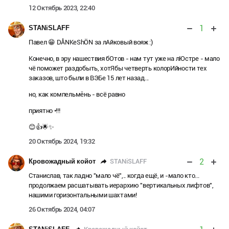
12 Октябрь 2023, 22:40
1
STANiSLAFF
Павел 😁 DÅNKeShÖN за лАйковый вояж :)
Конечно, в эру нашествия бОтов - нам тут уже на лЮстре - мало
чё поможет раздобыть, хотЯбы четверть колорИйности тех
заказов, што были в ВЭБе 15 лет назад...
но, как компельмěнь - всё равно
приятно •!!!
😊👍🌟✨
20 Октябрь 2024, 19:32
2
STANiSLAFF
Кровожадный койот
Станислав, так ладно "мало чё",.. когда ещё, и -мало кто...
продолжаем расшатывать иерархию "вертикальных лифтов",
нашими горизонтальными шахтами!
26 Октябрь 2024, 04:07