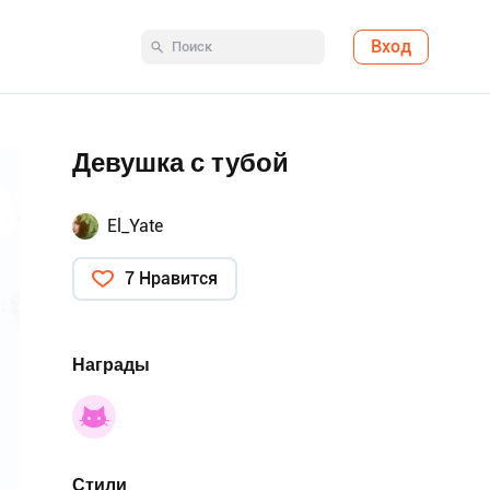
Вход
Девушка с тубой
El_Yate
7 Нравится
Награды
Стили