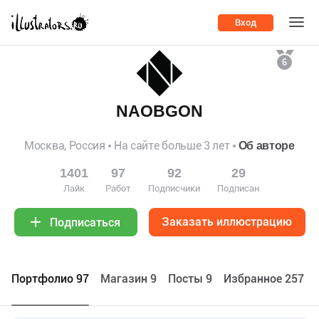
Вход
6
NAOBGON
Москва, Россия
На сайте больше 3 лет
Об авторе
1401
97
92
29
Лайк
Работ
Подписчики
Подписан
Заказать иллюстрацию
Подписаться
Портфолио 97
Maгазин 9
Посты 9
Избранное 257