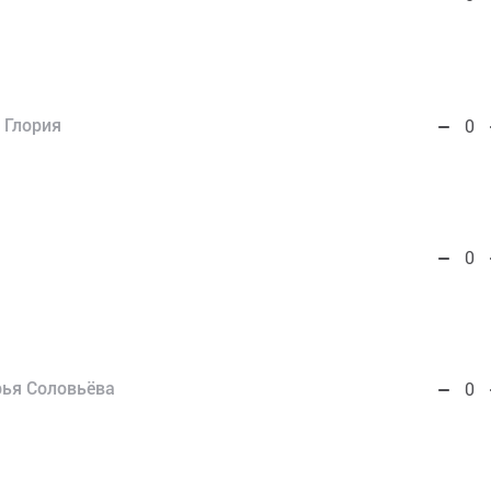
 Глория
0
0
ья Соловьёва
0