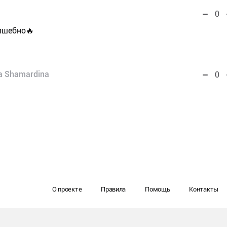
0
лшебно🔥
a Shamardina
0
О проекте
Правила
Помощь
Контакты