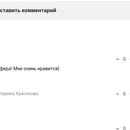
оставить комментарий
0
фера! Мне очень нравится)
терина Крючкова
0
0