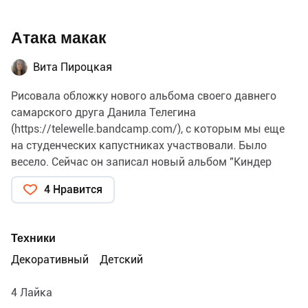
Атака макак
Вита Пироцкая
Рисовала обложку нового альбома своего давнего
самарского друга Данила Телегина
(
https://telewelle.bandcamp.com/
), с которым мы еще
на студенческих капустниках участвовали. Было
весело. Сейчас он записал новый альбом "Киндер
андеграунд".
4 Нравится
Комментарий самого Данила, я так не напишу =)
"Долгие годы страну терзал пост-панк для
школьников. Поганый "Буерак" и десятки их жалких
Техники
последователей закрепили представление о ПП, как о
Декоративный
Детский
музыке любителей, делающих первые шаги в
освоении гитар, домашней звукозаписи и русского
4 Лайка
языка.