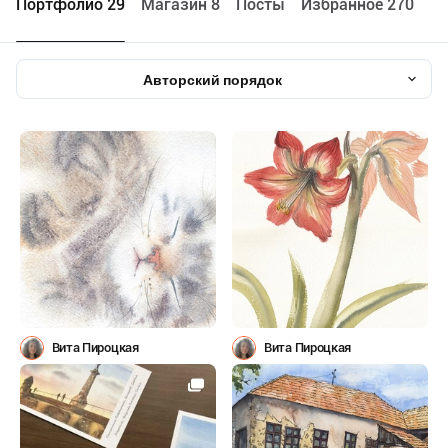
Портфолио 29
Maгазин 8
Посты
Избранное 270
Авторский порядок
Вита Пироцкая
Вита Пироцкая