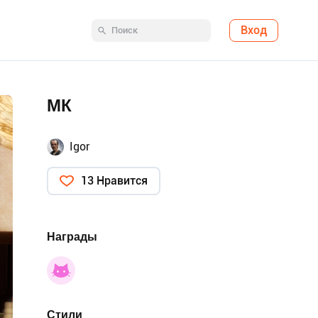
Вход
МК
Igor
13 Нравится
Награды
Стили