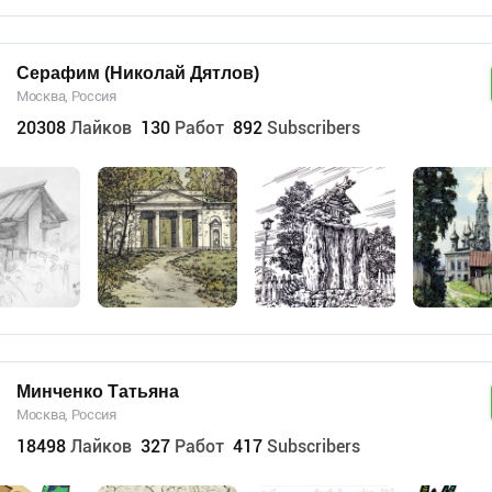
Серафим (Николай Дятлов)
Москва, Россия
20308
Лайков
130
Работ
892
Subscribers
Минченко Татьяна
Москва, Россия
18498
Лайков
327
Работ
417
Subscribers