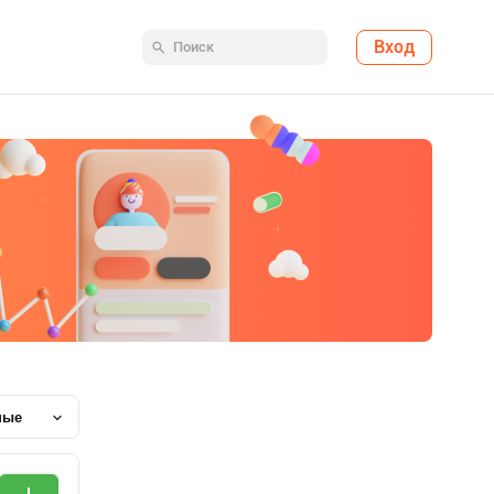
Вход
ные