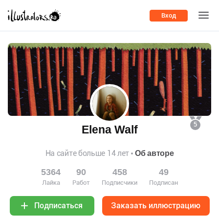
Вход
5
Elena Walf
На сайте больше 14 лет
Об авторе
5364
90
458
49
Лайка
Работ
Подписчики
Подписан
Заказать иллюстрацию
Подписаться