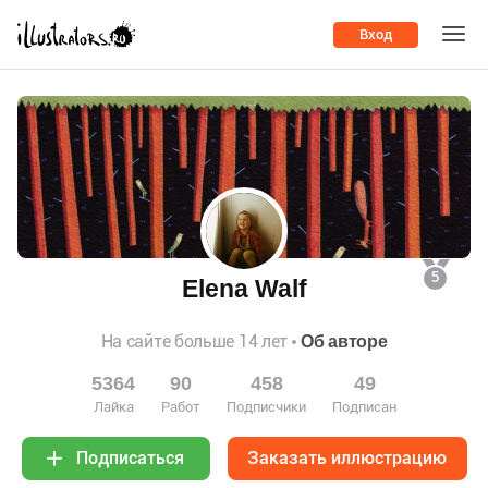
Вход
5
Elena Walf
На сайте больше 14 лет
Об авторе
5364
90
458
49
Лайка
Работ
Подписчики
Подписан
Заказать иллюстрацию
Подписаться