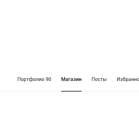
Портфолио 90
Maгазин
Посты
Избранно