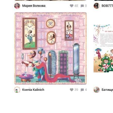
Мария Волкова
48
0
BOB777
Ksenia Kalinich
39
4
Батище