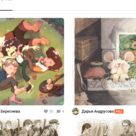
 Береснева
50
4
Дарья Андрусова
PRO