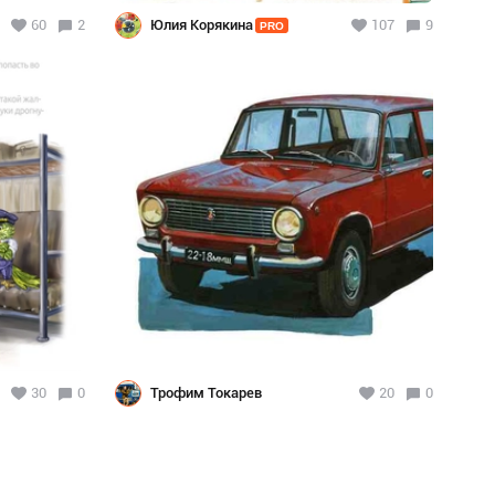
60
2
Юлия Корякина
107
9
PRO
30
0
Трофим Токарев
20
0