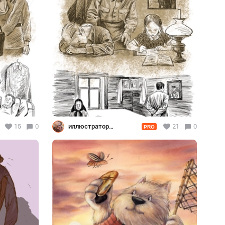
15
0
иллюстратор
21
0
PRO
Шевченко