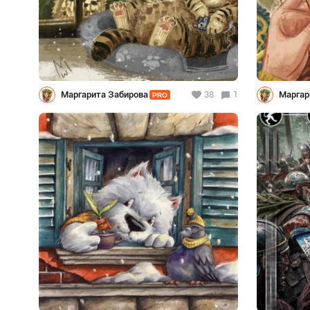
Маргарита Забирова
38
1
Маргар
PRO