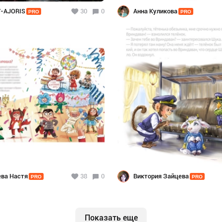
-AJORIS
30
0
Анна Куликова
PRO
PRO
ва Настя
38
0
Виктория Зайцева
PRO
PRO
Показать еще