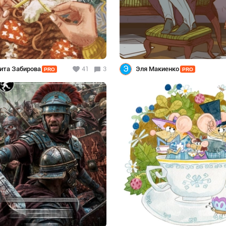
Э
ита Забирова
41
3
Эля Макиенко
PRO
PRO