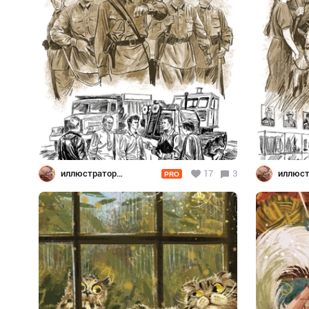
иллюстратор
17
3
иллюст
PRO
Шевченко
Шевче