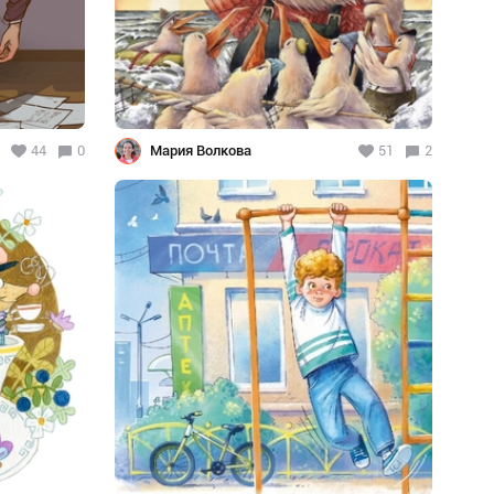
44
0
Мария Волкова
51
2