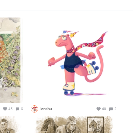
45
6
lenshu
40
2