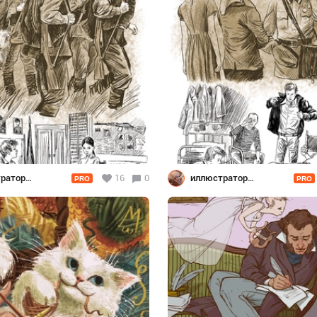
ратор
16
0
иллюстратор
PRO
PRO
нко
Шевченко