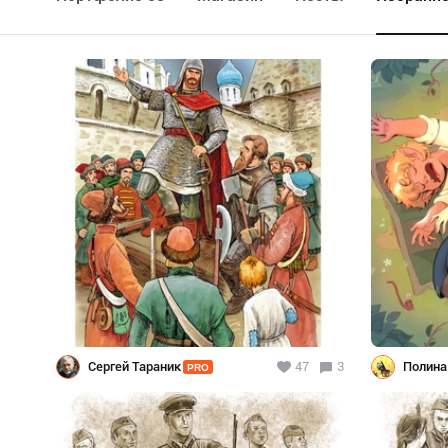
Сергей Тараник
47
3
Полина
PRO