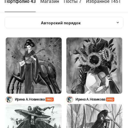
Портфолио 43
Maгазин
Посты 7
Избранное 1451
Авторский порядок
Ирина А.Новикова
Ирина А.Новикова
PRO
PRO