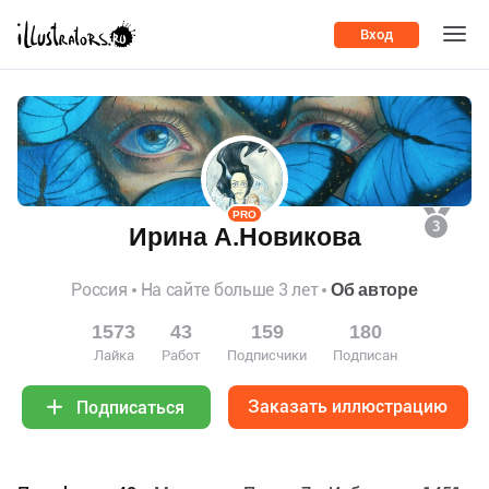
Вход
PRO
3
Ирина А.Новикова
Россия
На сайте больше 3 лет
Об авторе
1573
43
159
180
Лайка
Работ
Подписчики
Подписан
Заказать иллюстрацию
Подписаться