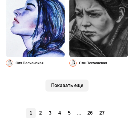
Оля Песчанская
Оля Песчанская
Показать еще
1
2
3
4
5
...
26
27