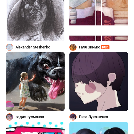
Alexander Steshenko
Галя Зинько
PRO
вадим гусманов
Рита Лукашенко