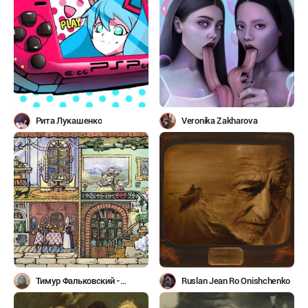
Рита Лукашенко
Veronika Zakharova
Тимур Фальковский -
Ruslan Jean Ro Onishchenko
Алиханов