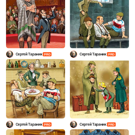
Сергей Тараник
Сергей Тараник
PRO
PRO
Сергей Тараник
Сергей Тараник
PRO
PRO