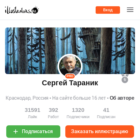
Вход
PRO
6
Сергей Тараник
Краснодар, Россия
На сайте больше 16 лет
Об авторе
31591
392
1320
41
Лайк
Работ
Подписчики
Подписан
Заказать иллюстрацию
Подписаться