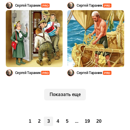
Сергей Тараник
Сергей Тараник
PRO
PRO
Сергей Тараник
Сергей Тараник
PRO
PRO
Показать еще
1
2
3
4
5
...
19
20