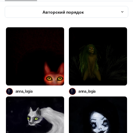
Авторский порядок
anna_logia
anna_logia