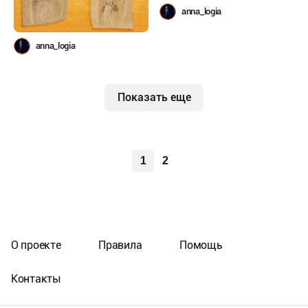
anna_logia
anna_logia
Показать еще
1
2
О проекте
Правила
Помощь
Контакты