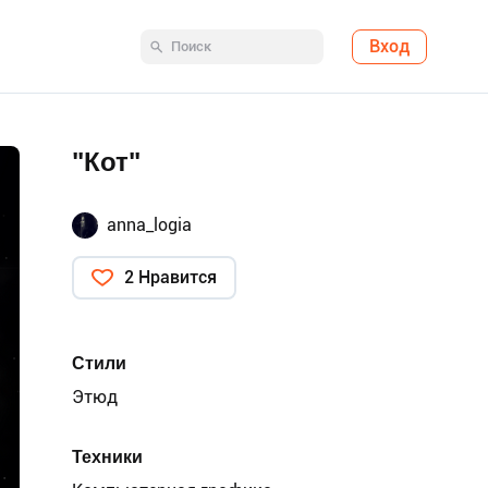
Вход
"Кот"
anna_logia
2 Нравится
Стили
Этюд
Техники