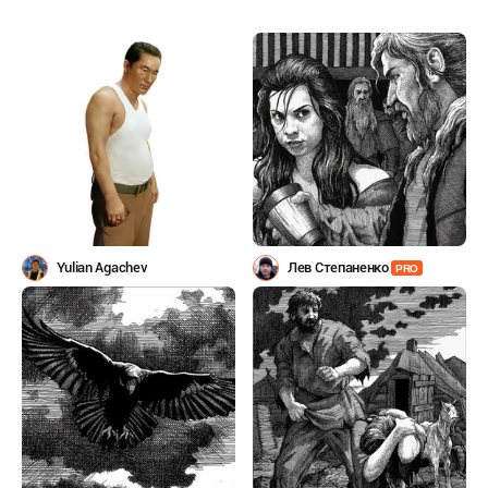
Yulian Agachev
Лев Степаненко
PRO