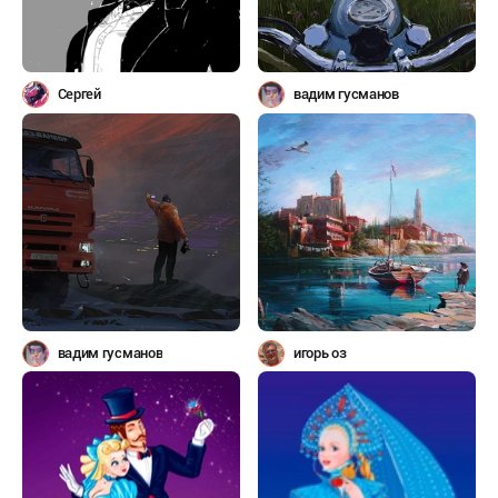
Сергей
вадим гусманов
вадим гусманов
игорь оз