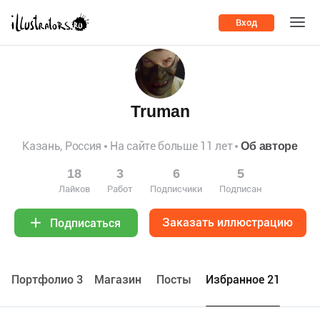
Вход
Truman
Казань, Россия
На сайте больше 11 лет
Об авторе
18
3
6
5
Лайков
Работ
Подписчики
Подписан
Заказать иллюстрацию
Подписаться
Портфолио 3
Maгазин
Посты
Избранное 21