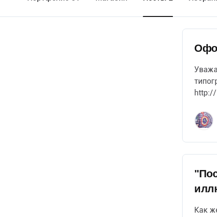
Офо
Уважа
типог
http:/
И ещё
"Пос
илл
Как ж