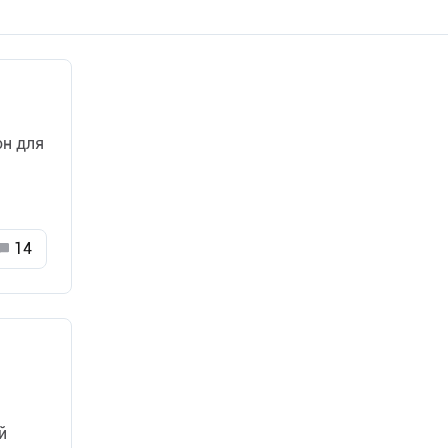
он для
14
й