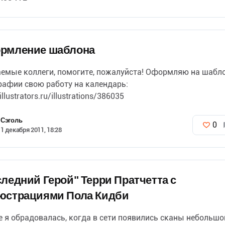
рмление шаблона
емые коллеги, помогите, пожалуйста! Оформляю на шабл
рафии свою работу на календарь:
/illustrators.ru/illustrations/386035
 одиннадцать таких шаблонов мне…
Сэголь
0
1 декабря 2011, 18:28
ледний Герой" Терри Пратчетта с
юстрациями Пола Кидби
е я обрадовалась, когда в сети появились сканы небольшо