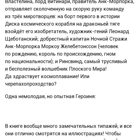
Властелина, лорд Витинари, правитель Анк-Морпорка,
отправляет сколоченную на скорую руку команду
из трёх миротворцев: на борт первого в истории
Диска космического корабля на драконьей тяге
взойдёт его изобретатель, художник-гений Леонард
Щеботанский; добрестный капитан Ночной Стражи
Анк-Морпорка Моркоу Желебетонссон (человек
по рождению, король по происхождению, гном
по национальности); и Ринсвинд, самый трусливый
и бесполезный волшебник Плоского Мира!
Да здраствует космоплавание! Или
черепахопроходство?
Одна немолодая, но опытная Героиня:
В книге вообще много замечательных типажей, и все
они отлично смотрятся на иллюстрациях! Чтобы