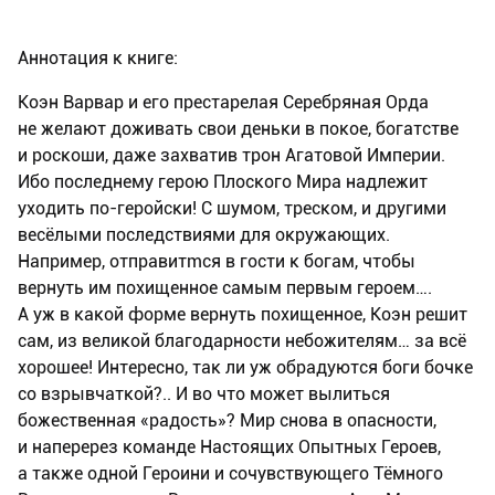
Аннотация к книге:
Коэн Варвар и его престарелая Серебряная Орда
не желают доживать свои деньки в покое, богатстве
и роскоши, даже захватив трон Агатовой Империи.
Ибо последнему герою Плоского Мира надлежит
уходить по-геройски! С шумом, треском, и другими
весёлыми последствиями для окружающих.
Например, отправитmся в гости к богам, чтобы
вернуть им похищенное самым первым героем….
А уж в какой форме вернуть похищенное, Коэн решит
сам, из великой благодарности небожителям… за всё
хорошее! Интересно, так ли уж обрадуются боги бочке
со взрывчаткой?.. И во что может вылиться
божественная «радость»? Мир снова в опасности,
и наперерез команде Настоящих Опытных Героев,
а также одной Героини и сочувствующего Тёмного