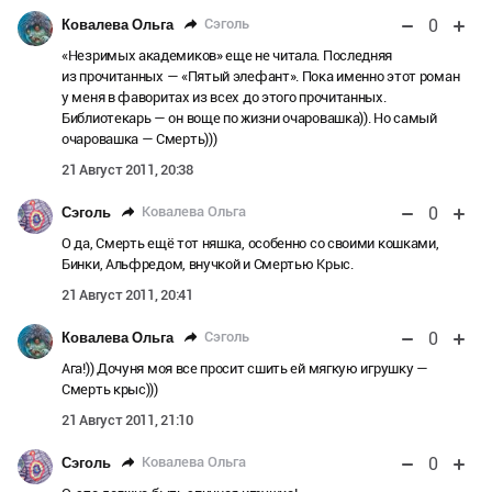
0
Сэголь
Ковалева Ольга
«Незримых академиков» еще не читала. Последняя
из прочитанных — «Пятый элефант». Пока именно этот роман
у меня в фаворитах из всех до этого прочитанных.
Библиотекарь — он воще по жизни очаровашка)). Но самый
очаровашка — Смерть)))
21 Август 2011, 20:38
0
Ковалева Ольга
Сэголь
О да, Смерть ещё тот няшка, особенно со своими кошками,
Бинки, Альфредом, внучкой и Смертью Крыс.
21 Август 2011, 20:41
0
Сэголь
Ковалева Ольга
Ага!)) Дочуня моя все просит сшить ей мягкую игрушку —
Смерть крыс)))
21 Август 2011, 21:10
0
Ковалева Ольга
Сэголь