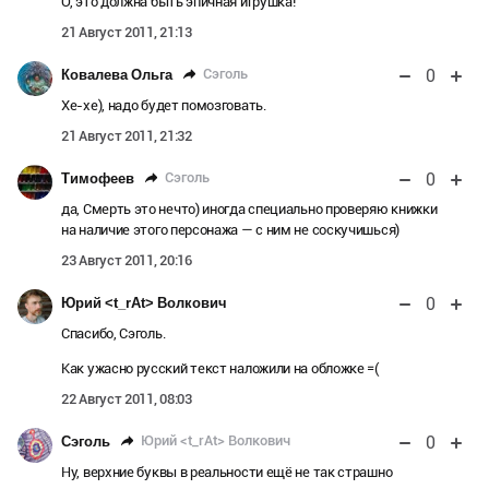
О, это должна быть эпичная игрушка!
21 Август 2011, 21:13
0
Сэголь
Ковалева Ольга
Хе-хе), надо будет помозговать.
21 Август 2011, 21:32
0
Сэголь
Тимофеев
да, Смерть это нечто) иногда специально проверяю книжки
на наличие этого персонажа — с ним не соскучишься)
23 Август 2011, 20:16
0
Юрий <t_rAt> Волкович
Спасибо, Сэголь.
Как ужасно русский текст наложили на обложке =(
22 Август 2011, 08:03
0
Юрий <t_rAt> Волкович
Сэголь
Ну, верхние буквы в реальности ещё не так страшно