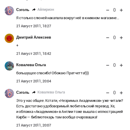
0
Айлириэн
Сэголь
Я столько слюней накапала вокруг неё в книжном магазине…
21 Август 2011, 18:27
0
Дмитрий Алексеев
+
21 Август 2011, 18:42
0
Ковалева Ольга
большущее спасибо! Обожаю Пратчетта!)))
21 Август 2011, 20:04
0
Ковалева Ольга
Сэголь
Это у нас общее. Кстати, «Незримых Академиков» уже читали?
Есть достатоно удобоворимый любительский перевод. Хе,
и обложка «Академиков» в Англии тоже вышла с иллюстрацией
Кирби — библиотекарь там вообще очаровашка!
21 Август 2011, 20:07