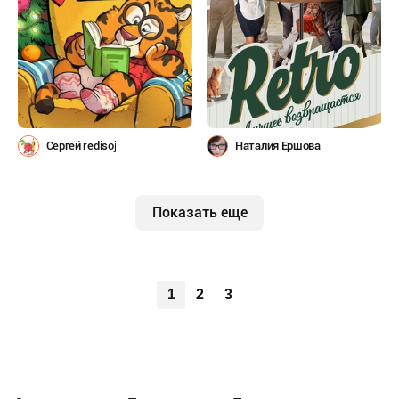
Сергей redisoj
Наталия Ершова
Показать еще
1
2
3