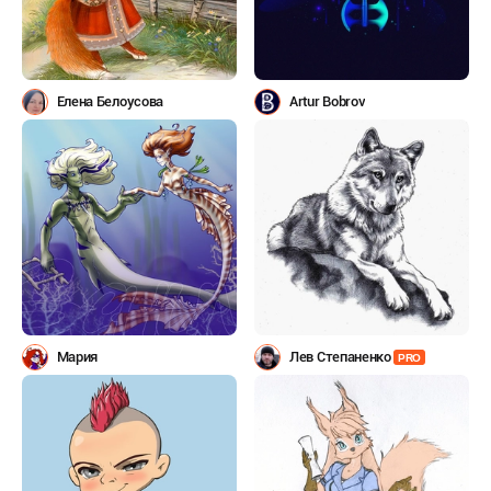
Елена Белоусова
Artur Bobrov
Мария
Лев Степаненко
PRO