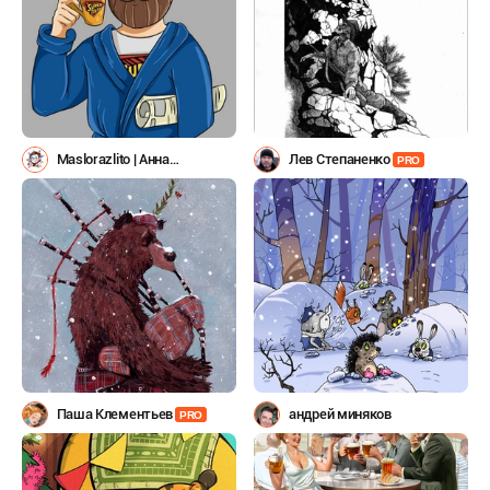
Maslorazlito | Анна
Лев Степаненко
PRO
Кадочникова
Паша Клементьев
андрей миняков
PRO