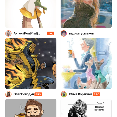
Антон (PontPilat)
вадим гусманов
PRO
Александров
Олег Володин
Юлия Корякина
PRO
PRO