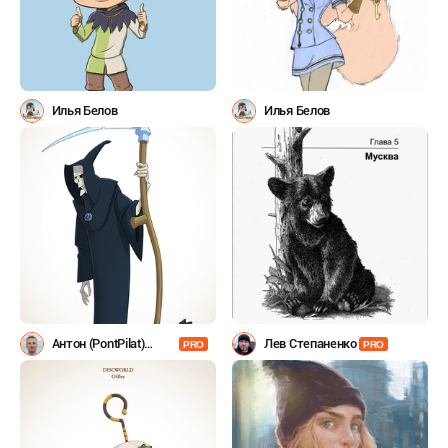
Илья Белов
Илья Белов
Антон (PontPilat)
Лев Степаненко
PRO
PRO
Александров