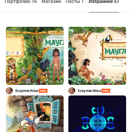
Портфолио 16
Maгазин
Посты 1
Избранное 51
Есаулов Илья
Есаулов Илья
PRO
PRO