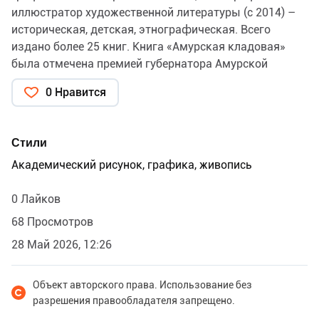
иллюстратор художественной литературы (с 2014) –
историческая, детская, этнографическая. Всего
издано более 25 книг. Книга «Амурская кладовая»
была отмечена премией губернатора Амурской
области (2024). Автор уникальной методики для
0 Нравится
проведения мастер-классов по живописи. «Яркое
пятно» (акварель) Создатель оригинального стиля в
компьютерной графике «Comp poster» - серии
Стили
графических композиций (2011, 2018, 2018, 2020,
Академический рисунок, графика, живопись
2023)
0 Лайков
68 Просмотров
28 Май 2026, 12:26
Объект авторского права. Использование без
разрешения правообладателя запрещено.