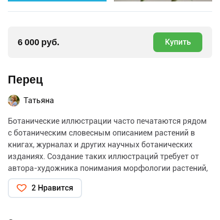
6 000 руб.
Купить
Перец
Татьяна
Ботанические иллюстрации часто печатаются рядом
с ботаническим словесным описанием растений в
книгах, журналах и других научных ботанических
изданиях. Создание таких иллюстраций требует от
автора-художника понимания морфологии растений,
доступа к натурным (живым природным) образцам
2 Нравится
или гербариям (образцам, засушенным для
сохранности). Ботанические иллюстрации зачастую
создаются в совместной работе художника-