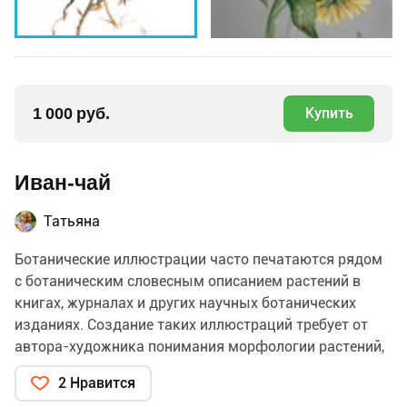
1 000 руб.
Купить
Иван-чай
Татьяна
Ботанические иллюстрации часто печатаются рядом
с ботаническим словесным описанием растений в
книгах, журналах и других научных ботанических
изданиях. Создание таких иллюстраций требует от
автора-художника понимания морфологии растений,
доступа к натурным (живым природным) образцам
2 Нравится
или гербариям (образцам, засушенным для