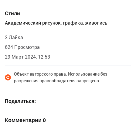
сохранности). Ботанические иллюстрации зачастую
создаются в совместной работе художника-
Стили
иллюстратора и консультанта-ботаника.
Академический рисунок, графика, живопись
2 Лайка
624 Просмотра
29 Март 2024, 12:53
Объект авторского права. Использование без
разрешения правообладателя запрещено.
Поделиться
Комментарии
0