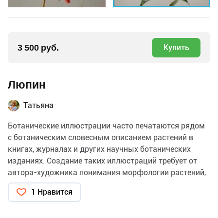
3 500 руб.
Купить
Люпин
Татьяна
Ботанические иллюстрации часто печатаются рядом
с ботаническим словесным описанием растений в
книгах, журналах и других научных ботанических
изданиях. Создание таких иллюстраций требует от
автора-художника понимания морфологии растений,
доступа к натурным (живым природным) образцам
1 Нравится
или гербариям (образцам, засушенным для
сохранности). Ботанические иллюстрации зачастую