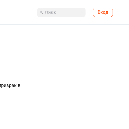
Вход
призрак в