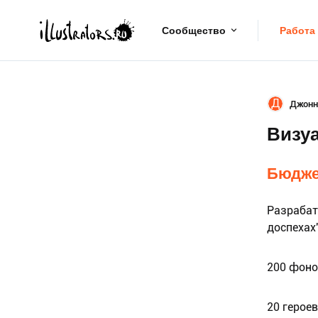
Сообщество
Работа
Д
Джонн
Визу
Бюдже
Разрабат
доспехах"
200 фоно
20 герое