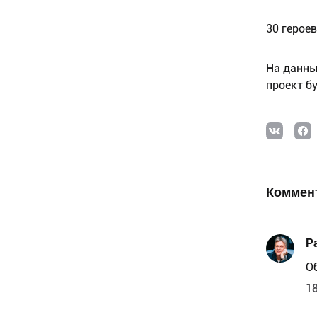
30 героев
На данны
проект б
Коммен
P
О
18