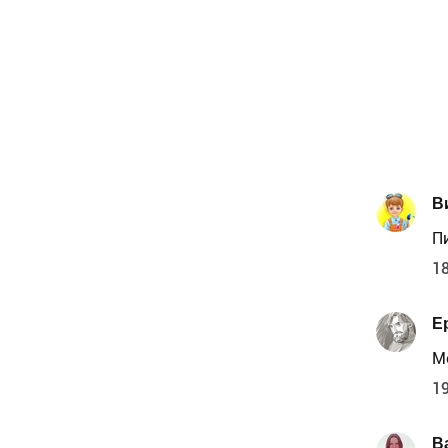
В
П
18
Е
Мо
19
В