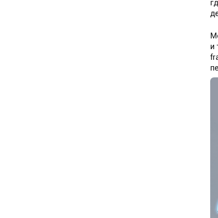
г
д
М
и
f
п