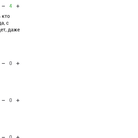
4
 кто
а, с
ет, даже
0
0
0