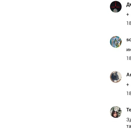
Д
+
18
s
и
18
A
+
18
T
З
т