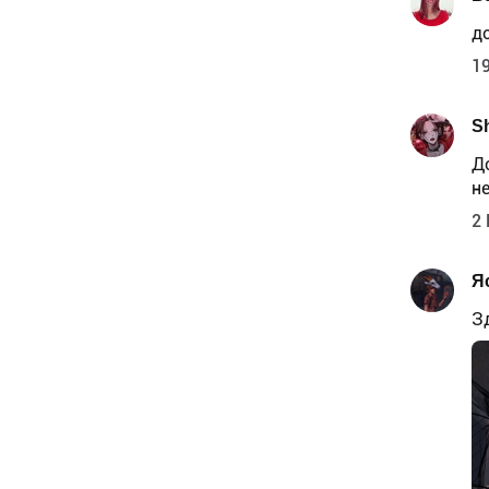
д
19
S
Д
н
2 
Я
З