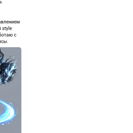
ь
авлением
style
ботаю с
нсы.