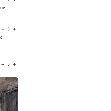
ети.
0
но
0