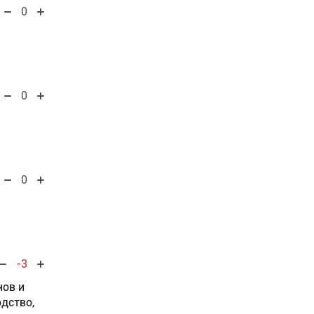
0
0
0
-3
нов и
дство,