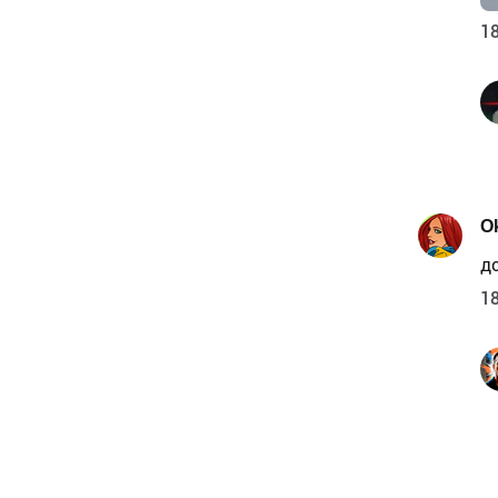
18
O
до
18