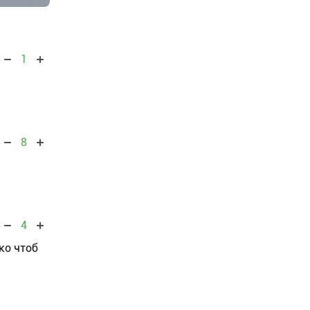
1
8
4
ько чтоб