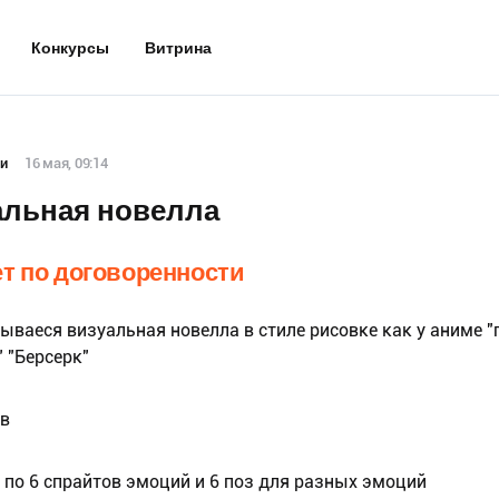
Конкурсы
Витрина
и
16 мая, 09:14
альная новелла
т по договоренности
ываеся визуальная новелла в стиле рисовке как у аниме "
 "Берсерк"
в
в по 6 спрайтов эмоций и 6 поз для разных эмоций