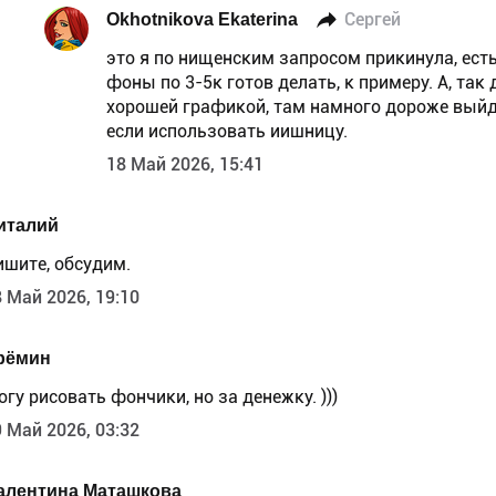
Okhotnikova Ekaterina
Сергей
это я по нищенским запросом прикинула, есть
фоны по 3-5к готов делать, к примеру. А, так д
хорошей графикой, там намного дороже выйд
если использовать иишницу.
18 Май 2026, 15:41
италий
ишите, обсудим.
 Май 2026, 19:10
рёмин
гу рисовать фончики, но за денежку. )))
 Май 2026, 03:32
алентина Маташкова