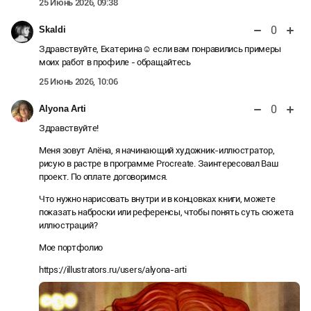
25 Июнь 2026, 09:38
0
Skaldi
Здравствуйте, Екатерина☺️ если вам понравились примеры
моих работ в профиле - обращайтесь
25 Июнь 2026, 10:06
0
Alyona Arti
Здравствуйте!
Меня зовут Алёна, я начинающий художник-иллюстратор,
рисую в растре в программе Procreate. Заинтересовал Ваш
проект. По оплате договоримся.
Что нужно нарисовать внутри и в концовках книги, можете
показать наброски или референсы, чтобы понять суть сюжета
иллюстраций?
Мое портфолио
https://illustrators.ru/users/alyona-arti