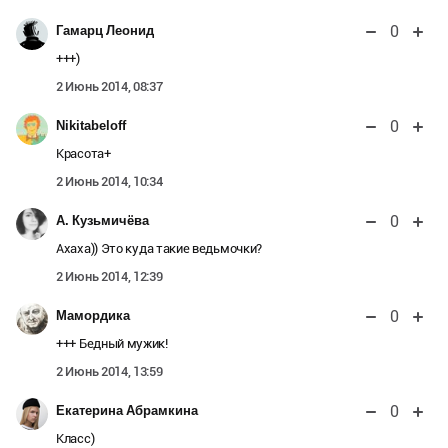
0
Гамарц Леонид
+++)
2 Июнь 2014, 08:37
0
Nikitabeloff
Красота+
2 Июнь 2014, 10:34
0
А. Кузьмичёва
Ахаха)) Это куда такие ведьмочки?
2 Июнь 2014, 12:39
0
Мамордика
+++ Бедный мужик!
2 Июнь 2014, 13:59
0
Екатерина Абрамкина
Класс)