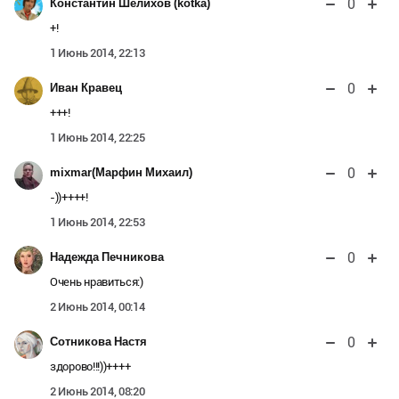
0
Константин Шелихов (kotka)
+!
1 Июнь 2014, 22:13
0
Иван Кравец
+++!
1 Июнь 2014, 22:25
0
mixmar(Марфин Михаил)
-))++++!
1 Июнь 2014, 22:53
0
Надежда Печникова
Очень нравиться:)
2 Июнь 2014, 00:14
0
Сотникова Настя
здорово!!!))++++
2 Июнь 2014, 08:20