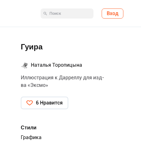
Вход
Гуира
Наталья Торопицына
Иллюстрация к Дарреллу для изд-
ва «Эксмо»
6 Нравится
Стили
Графика