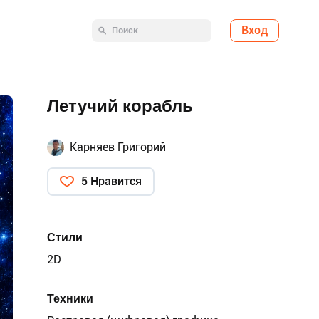
Вход
Летучий корабль
Карняев Григорий
5 Нравится
Стили
2D
Техники