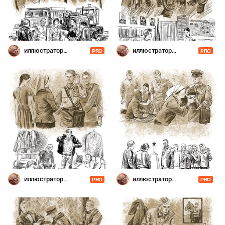
иллюстратор
иллюстратор
PRO
PRO
Шевченко
Шевченко
иллюстратор
иллюстратор
PRO
PRO
Шевченко
Шевченко