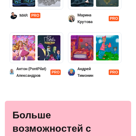
Марина
MAR
PRO
PRO
Крутова
Антон (PontPilat)
Андрей
PRO
PRO
Александров
Тимонин
Больше
возможностей с