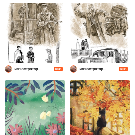
иллюстратор
иллюстратор
PRO
PRO
Шевченко
Шевченко