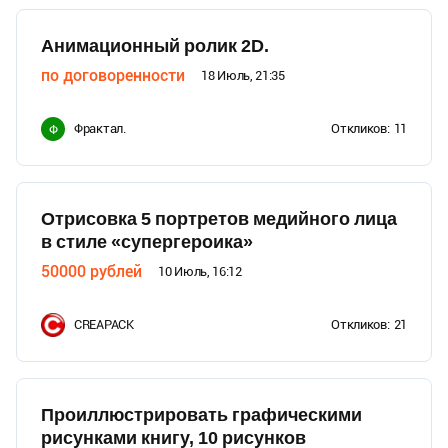
Анимационный ролик 2D.
по договоренности
18 Июль, 21:35
Фрактал.
Откликов:
11
Ф
Отрисовка 5 портретов медийного лица
в стиле «супергероика»
50000
рублей
10 Июль, 16:12
CREAPACK
Откликов:
21
Проиллюстрировать графическими
рисунками книгу, 10 рисунков