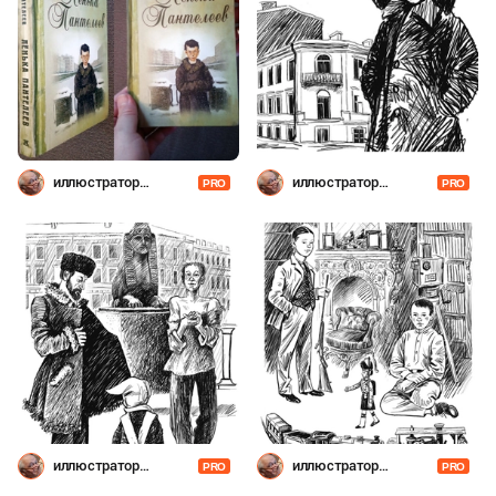
иллюстратор
иллюстратор
PRO
PRO
Шевченко
Шевченко
иллюстратор
иллюстратор
PRO
PRO
Шевченко
Шевченко