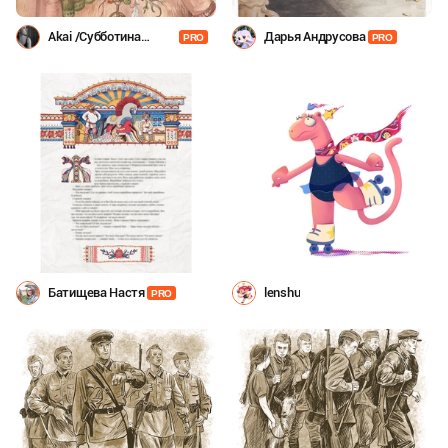
Akai /Субботина
Дарья Андрусова
PRO
PRO
Даша/
Батищева Настя
lenshu
PRO