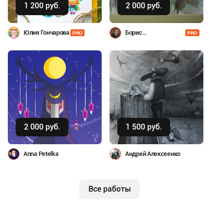
1 200 руб.
2 000 руб.
Юлия Гончарова
Борис
PRO
PRO
Владимирович
КУНИН
Купить
Купить
2 000 руб.
1 500 руб.
Anna Petelka
Андрей Алексеенко
Все работы