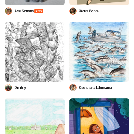
Ася Белова
Женя Белан
PRO
Dmitriy
Светлана Шнякина