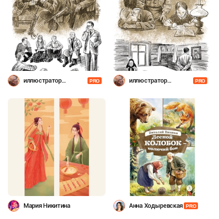
иллюстратор
иллюстратор
PRO
PRO
Шевченко
Шевченко
Мария Никитина
Анна Ходыревская
PRO