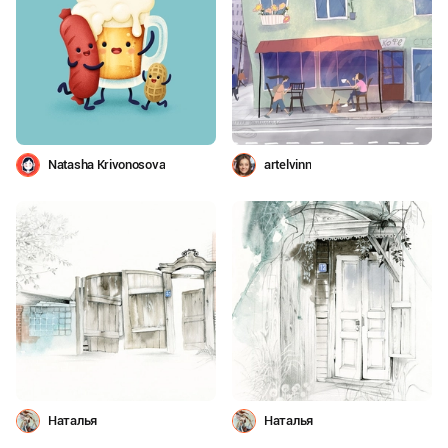
Natasha Krivonosova
artelvinn
Наталья
Наталья