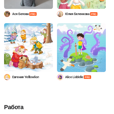
Ася Белова
Юлия Беленкова
PRO
PRO
Евгения Yelllowlion
Alice Liddelle
PRO
Работа