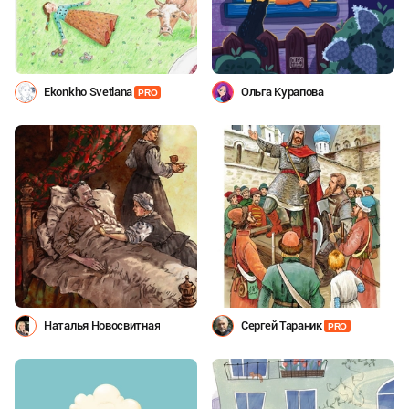
Ekonkho Svetlana
Ольга Курапова
PRO
Наталья Новосвитная
Сергей Тараник
PRO