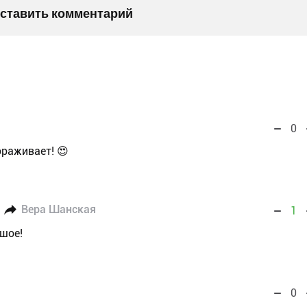
оставить комментарий
0
ораживает! 😍
Вера Шанская
1
ьшое!
0