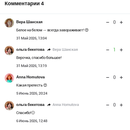
Комментарии
4
0
Вера Шанская
Белое на белом -- всегда завораживает! 😍
31 Май 2026, 13:04
1
Вера Шанская
ольга бекетова
Верочка, спасибо большое!
31 Май 2026, 13:19
0
Anna Homutova
Какая прелесть 😍
5 Июнь 2026, 20:24
0
Anna Homutova
ольга бекетова
Спасибо!🙂
6 Июнь 2026, 12:48