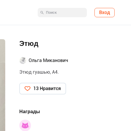
Вход
Этюд
Ольга Миканович
Этюд гуашью, А4.
13 Нравится
Награды