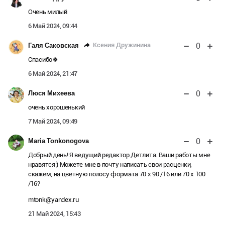
Очень милый
6 Май 2024, 09:44
0
Ксения Дружинина
Галя Саковская
Спасибо🍀
6 Май 2024, 21:47
0
Люся Михеева
очень хорошенький
7 Май 2024, 09:49
0
Maria Tonkonogova
Добрый день! Я ведущий редактор Детлита. Ваши работы мне
нравятся:) Можете мне в почту написать свои расценки,
скажем, на цветную полосу формата 70 х 90 /16 или 70 х 100
/16?
mtonk@yandex.ru
21 Май 2024, 15:43